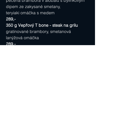
pečená brambora v alobalu s bylinkovým 
dipem ze zakysané smetany,
teryiaki omáčka s medem
289,-
350 g Vepřový T bone - steak na grilu
gratinované brambory, smetanová 
lanýžová omáčka
289,-
300 g Vepřová krkovice na grilu 
marinovaná v bylinkách a olivovém oleji
pečená brambora v alobalu s bylinkovým 
dipem ze zakysané smetany,
pepřová omáčka
269,-
250 g Rumpsteak na grilu (Argentina)
grenaille, sušená rajčata, olivy, jarní 
cibulka, pepřová omáčka 7/9/12
485,-