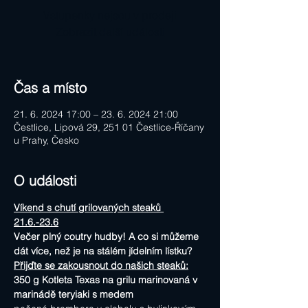
Vstupenky nejsou v prodeji
Zobrazit další události
Čas a místo
21. 6. 2024 17:00 – 23. 6. 2024 21:00
Čestlice, Lipová 29, 251 01 Čestlice-Říčany
u Prahy, Česko
O události
Víkend s chutí grilovaných steaků 
21.6.-23.6
Večer plný coutry hudby! A co si můžeme 
dát více, než je na stálém jídelním lístku?
Přijďte se zakousnout do našich steaků:
350 g Kotleta Texas na grilu marinovaná v 
marinádě teryiaki s medem