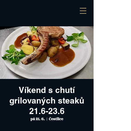
Víkend s chutí
grilovaných steaků
21.6-23.6
pá 21. 6.
  |  
Čestlice