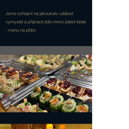
Jsme schopní na jakoukoliv událost
vymyslet a připravit jídlo mimo jídelní lístek
- menu na přání.