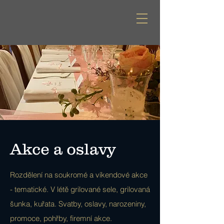
Akce a oslavy
Rozdělení na soukromé a víkendové akce
- tematické. V létě grilované sele, grilovaná
šunka, kuřata. Svatby, oslavy, narozeniny,
promoce, pohřby, firemní akce.