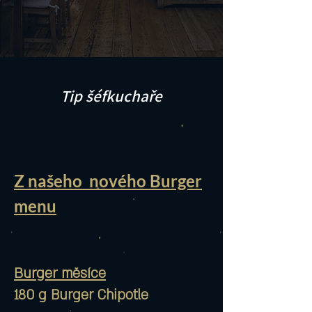
Tip šéfkuchaře
Z našeho nového Burger
menu
​Burger měsíce
180 g Burger Chipotle