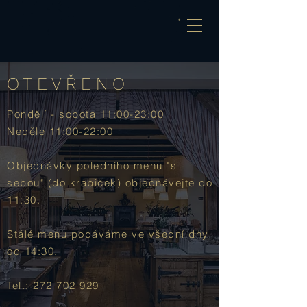
OTEVŘENO
Pondělí - sobota 11:00-23:00
Neděle 11:00-22:00
Objednávky poledního menu "s
sebou" (do krabiček) o
bjednávejte do
11:30.
Stálé menu podáváme ve všední dny
od 14:30.
Tel.:
272 702 929