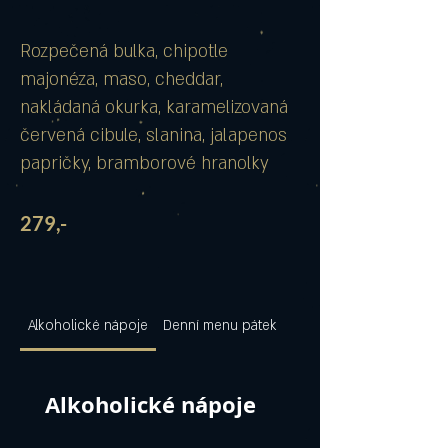
Rozpečená bulka, chipotle
majonéza, maso, cheddar,
nakládaná okurka, karamelizovaná
červená cibule, slanina, jalapenos
papričky, bramborové hranolky
​279,-
Alkoholické nápoje
Denní menu pátek 7.8.2026
Alkoholické nápoje