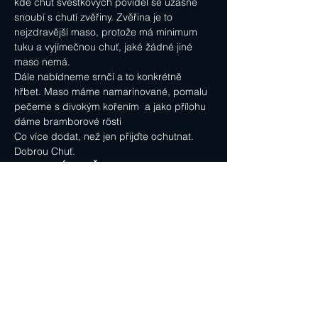
kde chuť švestkových povidel se úžasně 
snoubí s chutí zvěřiny. Zvěřina je to 
nejzdravější maso, protože má minimum 
tuku a vyjímečnou chuť, jaké žádné jiné 
maso nemá.
Dále nabídneme srnčí a to konkrétně 
hřbet. Maso máme namarinované, pomalu 
pečeme s divokým kořením  a jako přílohu 
dáme bramborové rösti
Co více dodat, než jen přijďte ochutnat.
Dobrou Chuť.
250 G ZAJÍC NA ČERNO
kořenová zelenina, švestková povidla, 
brusinky,
víno červené, rozinky sušené švestky,
karlovarský knedlík
299
,-
200 G PEČENÝ SRNČÍ HŘBET NA DIVOKO
kořenová zelenina, jalovec , nové koření, 
bobkový list ,
tymián, červené víno, bramborové rösti 
,divoké brusinky