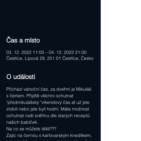
Vstupenky nejsou v prodeji
Zobrazit další události
Čas a místo
03. 12. 2022 11:00 – 04. 12. 2022 21:00
Čestlice, Lipová 29, 251 01 Čestlice, Česko
O události
Přichází vánoční čas, za dveřmi je Mikuláš 
s čertem. Přijďtě všichni ochutnat 
"předmikulášský "víkendový čas ať už jste 
zlobili nebo jste byli hodní. Máte možnost 
ochutnat naší zvěřinu dle starých receptů 
našich babiček.
Na co se můžete těšit???
Zajíc na černou s karlovarským knedlíkem, 