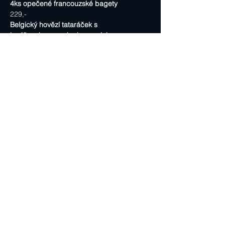
4ks opečené francouzské bagety
229,-
Belgický hovězí tataráček s 
lanýžem,kapary okurky cornichon
bramborové hranolky, zastřené vejce
a lanýžová majonéza  a sůl maldon ,
4ks opečené francouzské bagety
275,-
Variace tataráčků
řepný, hovězí, lososový, 
4ks opečené francouzské bagety
275,-
Sdílet událost