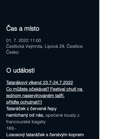
Zobrazit další události
Čas a místo
01. 7. 2022 11:00
Čestlická Vejmrda, Lipová 29, Čestlice,
Česko
O události
Tatarákový víkend 23.7-24.7.2022
Co můžete očekávat? Festival chutí na 
jednom naservírovaném talíři.
přijďte ochutnat!!!
Tataráček z červené řepy
namíchaný od nás, 
opečené tousty z 
francouzské bagety
169,-
Lososový tataráček s čerstvým koprem