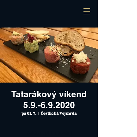
Tatarákový víkend
5.9.-6.9.2020
pá 01. 7.
  |  
Čestlická Vejmrda
Zakázat přihlašování