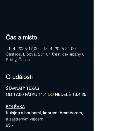
Vstupenky nejsou v prodeji
Zobrazit další události
Čas a místo
11. 4. 2025 17:00 – 13. 4. 2025 21:00
Čestlice, Lipová, 251 01 Čestlice-Říčany u
Prahy, Česko
O události
ŠTAVNATÝ TEXAS 
OD 17.00 PÁTKU 
11.4.DO
 NEDELĚ 13.4.25
POLÉVKA
Kulajda s houbami, koprem, bramborem,
a zastřeným vejcem
95,-