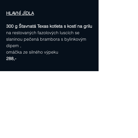
HLAVNÍ JÍDLA
300 g Štavnatá Texas kotleta s kostí na grilu
na restovaných fazolových luscích se 
slaninou pečená brambora s bylinkovým 
dipem ,
omáčka ze silného výpeku
288,-
DEZERTY NAŠÍ VÝROBY
Lívanečky s borůvkovým žahourem
128,-
Zvýhodněné menu
polévka, Texas, dezert
465,-