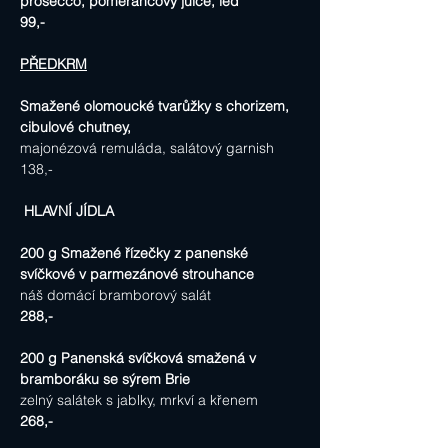
prosecco, pomerančový juice, led
99,-
PŘEDKRM
Smažené olomoucké tvarůžky s chorizem, 
cibulové chutney,
majonézová remuláda, salátový garnish
138,-
 HLAVNÍ JÍDLA
200 g Smažené řízečky z panenské 
svíčkové v parmezánové strouhance
náš domácí bramborový salát
288,-
200 g Panenská svíčková smažená v 
bramboráku se sýrem Brie
zelný salátek s jablky, mrkví a křenem
268,-