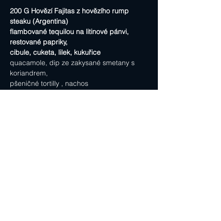
200 G Hovězí Fajitas z hovězího rump 
steaku (Argentina)
flambované tequilou na litinové pánvi, 
restované papriky,
cibule, cuketa, lilek, kukuřice
quacamole, dip ze zakysané smetany s 
koriandrem,
pšeničné tortilly , nachos
3 ks Tacos s trhaným vepřovým masem
plátky čerstvého avokáda, nakládanou 
červenou cibulkou a
salsou jalapeno, salsou Chunky, nachos
250 G Quesadila s kuřecím masem,
Guaacamole,chedarem
a mexickou salsou Chunky, mexické nachos