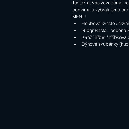
Tentokrát Vás zavedeme na 
podzimu a vybrali jsme pro 
MENU
Houbové kyselo / škvark
250gr Bašta - pečená kl
Kančí hřbet / hříbková
Dýňové škubánky (kucmo