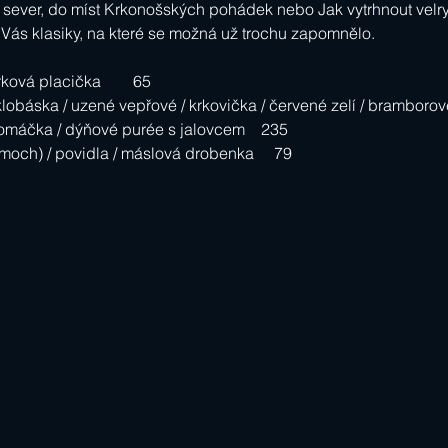
sever, do míst Krkonošských pohádek nebo Jak vytrhnout velry
Vás klasiky, na které se možná už trochu zapomnělo.  
ová placička        65
obáska / uzené vepřové / krkovička / červené zelí / bramborové
 omáčka / dýňové purée s jalovcem    235
ch) / povidla / máslová drobenka     79