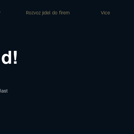
y
Rozvoz jídel do firem
Více
d!
last