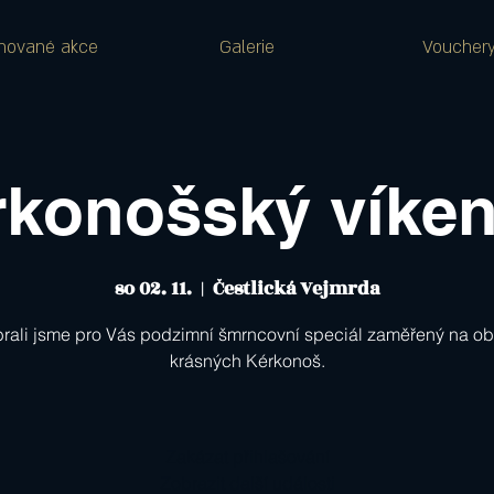
nované akce
Galerie
Voucher
rkonošský víken
so 02. 11.
  |  
Čestlická Vejmrda
rali jsme pro Vás podzimní šmrncovní speciál zaměřený na ob
krásných Kérkonoš.
Zakázat přihlašování
Zobrazit další události