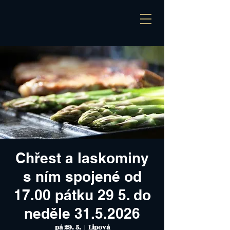
Chřest a laskominy
s ním spojené od
17.00 pátku 29 5. do
neděle 31.5.2026
pá 29. 5.
  |  
Lipová