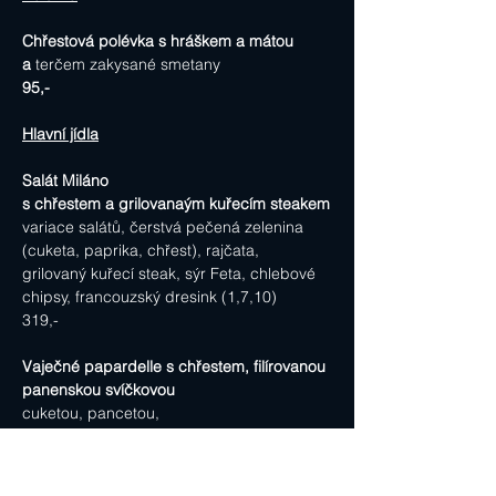
Chřestová polévka s hráškem a mátou
a 
terčem zakysané smetany
95,-
Hlavní jídla
Salát Miláno
s chřestem a grilovanaým kuřecím steakem
variace salátů, čerstvá pečená zelenina 
(cuketa, paprika, chřest), rajčata,
grilovaný kuřecí steak, sýr Feta, chlebové 
chipsy, francouzský dresink (1,7,10)
319,-
Vaječné papardelle s chřestem, filírovanou 
panenskou svíčkovou
cuketou, pancetou,
335,-
200 g Anglická telecí játra na grilu