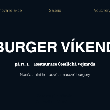
nované akce
Galerie
Voucher
BURGER VÍKEN
pá 17. 1.
  |  
Restaurace Čestlická Vejmrda
Nonšalantní houbové a masové burgery
Zakázat přihlašování
Zobrazit další události