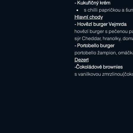
- Kukuřičný krém                     
s chilli papričkou a 
Hlavní chody
- Hovězí burger Vejmrda          
hovězí burger s pečenou pa
sýr Cheddar, hranolky, domá
- Portobello burger                 
portobello žampion, omáčk
Dezert
-Čokoládové brownies             
s vanilkovou zmrzlinou(čok