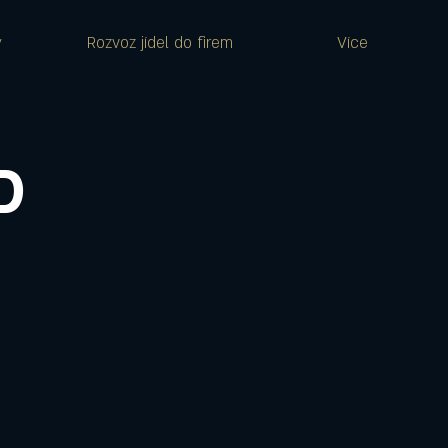
y
Rozvoz jídel do firem
Více
D