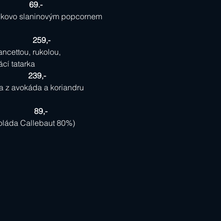
             69.-
šunkovo slaninovým popcornem
            259,-
ncettou, rukolou, 
cí tatarka
             239,-
a z avokáda a koriandru
             89,-
oláda Callebaut 80%)