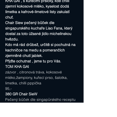
KHA GAI , s kuřecími prsíčky, kde chilli 
zjemní kokosové mléko, kyselost dodá 
limetka a kafrové-limetové listy zakulatí 
chuť.
Chair Siew pečený bůček dle 
singapurského kuchaře Liao Fana, který 
dostal za toto úžasné jídlo michelinskou 
hvězdu.
Kdo má rád drůbež, určitě si pochutná na 
kachničce na medu a pomerančích 
zjemněné chutí jablek.
Přjďte ochutnat , jsme tu pro Vás.
TOM KHA GAI 
zázvor , citronová tráva, kokosové 
mléko,žampiony, kuřecí prso, šalotka, 
limetka, chilli pppička  
95,-
380 GR Chair SieW
Pečený bůček dle singapůrského receptu 
dle kuchaře Liao Fana, který dostal 
Michelinskou hvězdu za toto skvostné jídlo.
259,-