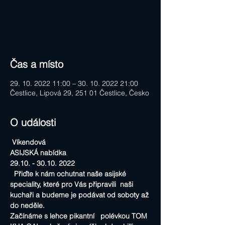
Vstupenky nejsou v prodeji
Zobrazit další události
Čas a místo
29. 10. 2022 11:00 – 30. 10. 2022 21:00
Čestlice, Lipová 29, 251 01 Čestlice, Česko
O události
 Víkendová
ASIJSKÁ nabídka
29.10. - 30.10. 2022
  Přiďte k nám ochutnat naše asijské 
speciality, které pro Vás připravili  naši 
kuchaři a budeme je podávat od soboty až 
do neděle.
Začínáme s lehce pikantní   polévkou TOM 