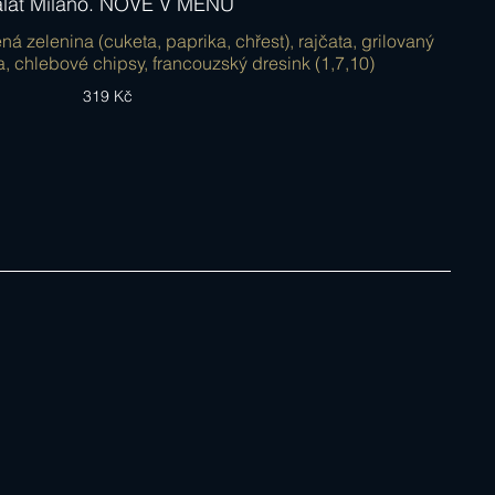
alát Miláno. NOVĚ V MENU
ná zelenina (cuketa, paprika, chřest), rajčata, grilovaný
ta, chlebové chipsy, francouzský dresink (1,7,10)
319 Kč