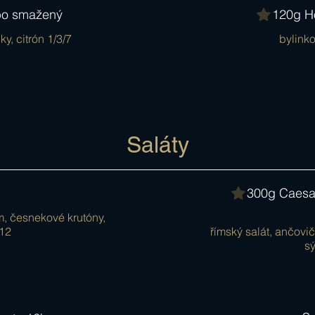
ebo smažený
120g H
, citrón 1/3/7
bylinko
Saláty
300g Caesar
m, česnekové krutóny,
/12
římský salát, ančovi
sý