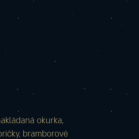
nakládaná okurka,
pričky, bramborové