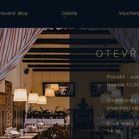
nované akce
Galerie
Voucher
OTEV
Pondělí - so
Neděle 11:0
Objednávky 
krabiček) o
b
Stálé menu 
14:30.