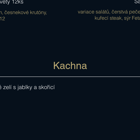
S
vety 12ks
variace salátů, čerstvá peče
m, česnekové krutóny,
kuřecí steak, sýr Fe
/12
Kachna
elí s jablky a skořicí