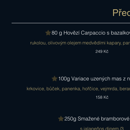
Před
80 g Hovězí Carpaccio s bazalk
rukolou, olivovým olejem medvědími kapary, 
249 Kč
100g Variace uzených mas z n
krkovice, bůček, panenka, hořčice, vejmrda, beran
158 Kč
250g Smažené bramborové 
s jalapeňos dipem /3