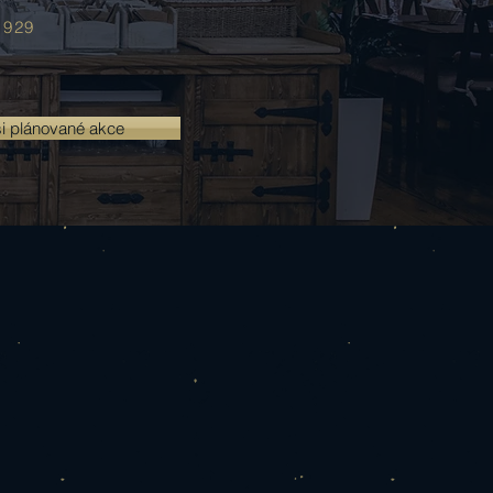
 929
si plánované akce