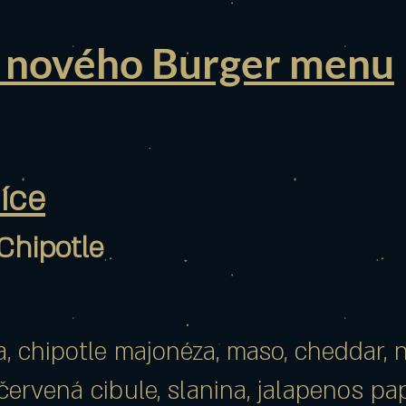
 nového Burger menu
íce
Chipotle
, chipotle majonéza, maso, cheddar, 
červená cibule, slanina, jalapenos pa