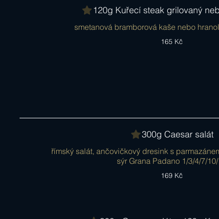
120g Kuřecí steak grilovaný n
smetanová bramborová kaše nebo hranolky
165 Kč
300g Caesar salát
římský salát, ančovičkový dresink s parmazáne
sýr Grana Padano 1/3/4/7/10
169 Kč