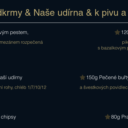
krmy & Naše udírna & k pivu a
ovým pestem,
120
parmezánem rozpečená
pi
s bazalkovým p
aší udírny
150g Pečené buřty
í rohy, chléb 1/7/10/12
a švestkových povidlec
chipsy
80g Pr