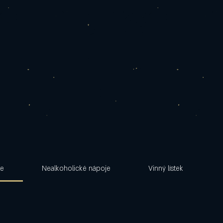
te
Nealkoholické nápoje
Vinný lístek