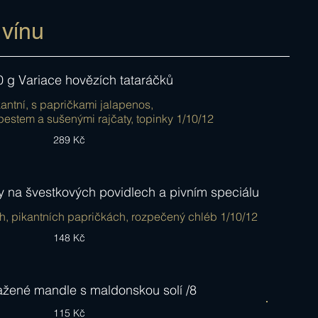
 vínu
 g Variace hovězích tataráčků
kantní, s papričkami jalapenos,
estem a sušenými rajčaty, topinky 1/10/12
289 Kč
 na švestkových povidlech a pivním speciálu
h, pikantních papričkách, rozpečený chléb 1/10/12
148 Kč
ažené mandle s maldonskou solí /8
115 Kč