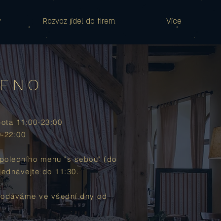
y
Rozvoz jídel do firem
Více
ŘENO
bota 11:00-23:00
0-22:00
poledního menu "s sebou" (do
jednávejte do 11:30.
podáváme ve všední dny od