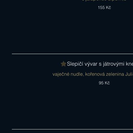
155 Kč
Slepičí vývar s játrovými kn
vaječné nudle, kořenová zelenina Juli
95 Kč