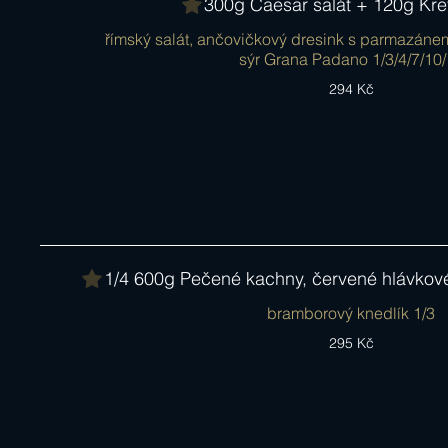
300g Caesar salát + 120g Kre
římský salát, ančovičkový dresink s parmazáne
sýr Grana Padano 1/3/4/7/10
294 Kč
1/4 600g Pečené kachny, červené hlávkové z
bramborový knedlík 1/3
295 Kč